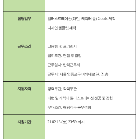
담당업무
일러스트레이션
(
패턴
,
캐릭터 등
) Goods
제작
디자인 템플릿 제작
근무조건
고용형태
:
프리랜서
급여조건
:
면접 후 결정
근무일시
:
탄력근무제
근무지
:
서울 영등포구 여의대로
24, 21
층
지원자격
경력무관
,
학력무관
패턴 및 캐릭터 일러스트레이션 전공 및 경험
우대조건
:
해당직무 근무경험
지원기간
21.02.13 (
토
) 23:59
까지