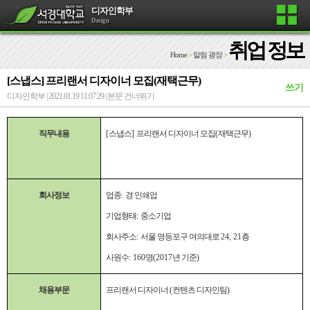
디자인학부
Design
취업 정보
Home
>
알림 광장
>
[스냅스] 프리랜서 디자이너 모집(재택근무)
쓰기
디자인학부 | 2021.01.19 11:07:29 |
본문 건너뛰기
직무내용
[
스냅스
]
프리랜서 디자이너 모집
(
재택근무
)
회사정보
업종
:
경 인쇄업
기업형태
:
중소기업
회사주소
:
서울 영등포구 여의대로
24, 21
층
사원수
: 160
명
(2017
년 기준
)
채용부문
프리랜서 디자이너
(
컨텐츠 디자인팀
)