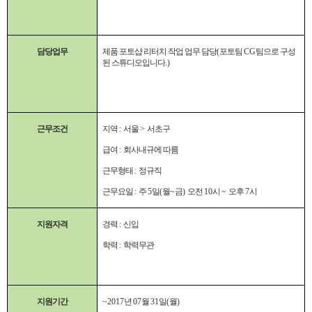
담당업무
제품 포토샵 리터치 작업 업무 담당
(
포토팀
CG
팀으로 구성
된 스튜디오입니다
.)
근무조건
지역
:
서울
>
서초구
급여
:
회사내규에 따름
근무형태
:
정규직
근무요일
:
주
5
일
(
월
~
금
)
오전
10
시
~
오후
7
시
지원자격
경력
:
신입
학력
:
학력무관
지원기간
~2017
년
07
월
31
일
(
월
)