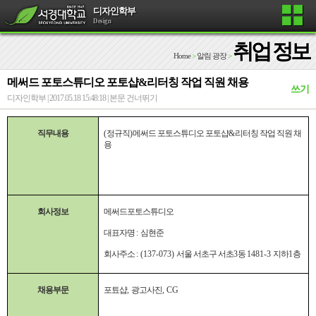
디자인학부
Design
취업 정보
Home
>
알림 광장
>
메써드 포토스튜디오 포토샵&리터칭 작업 직원 채용
쓰기
디자인학부 | 2017.05.18 15:48:18 |
본문 건너뛰기
직무내용
(
정규직
)
메써드 포토스튜디오 포토샵
&
리터칭 작업 직원 채
용
회사정보
메써드포토스튜디오
대표자명
:
심현준
회사주소
: (137-073)
서울 서초구 서초
3
동
1481-3
지하
1
층
채용부문
포툐샵
,
광고사진
, CG